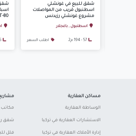
مجمع طوق الوادي IMT-115 -
شقق للبيع في غونشلي
شقق 
اك شهير
اسطنبول قريب من المواصلات
مشروع غونشلي رزيدنس
T-80
ير
اسطنبول , باغجلار
اس
18,000 $
57 - 194 م2
اطلب السعر
116 
مساكن العقارية
مشاريع
الوساطة العقارية
مكاتب 
الاستشارات العقارية في تركيا
شقق رخ
إدارة الأملاك العقارية في تركيا
فلل لل