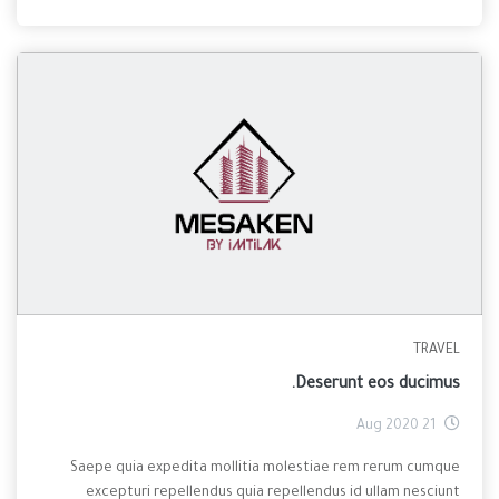
TRAVEL
Deserunt eos ducimus.
21 Aug 2020
Saepe quia expedita mollitia molestiae rem rerum cumque
excepturi repellendus quia repellendus id ullam nesciunt