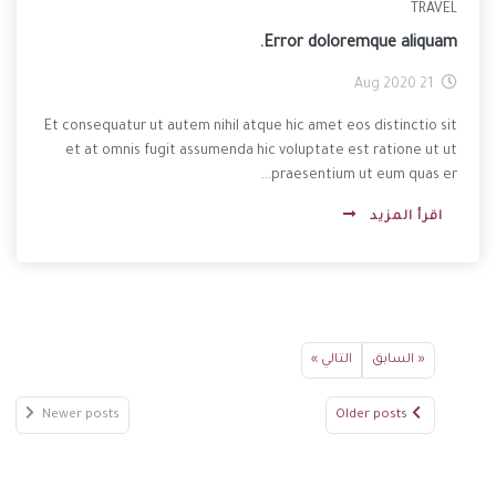
TRAVEL
Error doloremque aliquam.
21 Aug 2020
Et consequatur ut autem nihil atque hic amet eos distinctio sit
et at omnis fugit assumenda hic voluptate est ratione ut ut
praesentium ut eum quas er...
اقرأ المزيد
« السابق
التالي »
Newer posts
Older posts