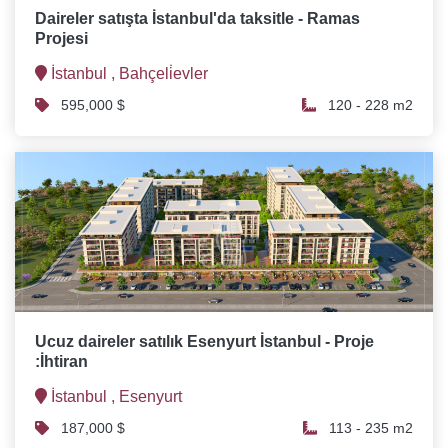
Daireler satışta İstanbul'da taksitle - Ramas
Projesi
İstanbul ,
Bahçeli̇evler
595,000 $
120 - 228 m2
Ucuz daireler satılık Esenyurt İstanbul - Proje
:İhtiran
İstanbul ,
Esenyurt
187,000 $
113 - 235 m2