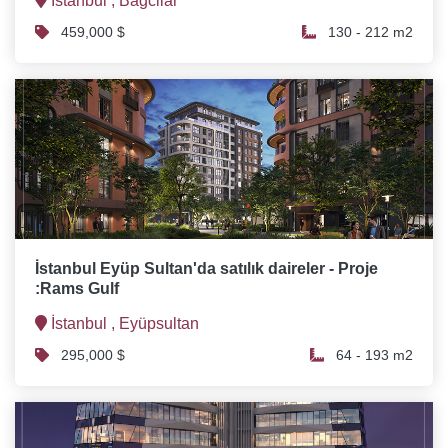
İstanbul ,
Bağcilar
459,000 $
130 - 212 m2
İstanbul Eyüp Sultan'da satılık daireler - Proje
:Rams Gulf
İstanbul ,
Eyüpsultan
295,000 $
64 - 193 m2