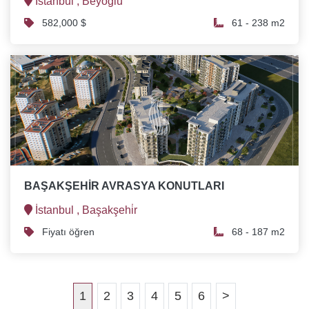
İstanbul ,
Beyoğlu
582,000 $
61 - 238 m2
BAŞAKŞEHİR AVRASYA KONUTLARI
İstanbul ,
Başakşehi̇r
Fiyatı öğren
68 - 187 m2
1
2
3
4
5
6
>